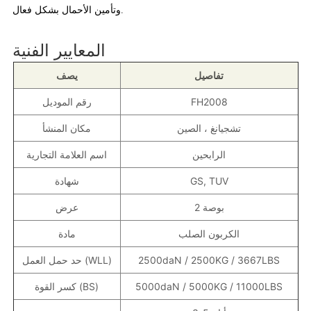
وتأمين الأحمال بشكل فعال.
المعايير الفنية
تفاصيل
يصف
FH2008
رقم الموديل
تشجيانغ ، الصين
مكان المنشأ
الرابحين
اسم العلامة التجارية
GS, TUV
شهادة
2 بوصة
عرض
الكربون الصلب
مادة
2500daN / 2500KG / 3667LBS
حد حمل العمل (WLL)
5000daN / 5000KG / 11000LBS
كسر القوة (BS)