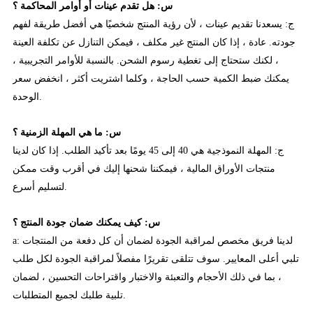
س: هل تقدم عينات أو أوامر المحاكمة ؟
ج: يسعدنا تقديم عينات ، لأن رؤية المنتج شخصيًا هي أفضل طريقة لفهم
جودته. عادة ، إذا كان المنتج غير مكلف ، فيمكن التنازل عن تكلفة العينة
، لكنك ستحتاج إلى تغطية رسوم الشحن. بالنسبة للأوامر التجريبية ،
يمكنك ضبط الكمية حسب الحاجة ، وكلما اشتريت أكثر ، انخفض سعر
الوحدة.
س: ما هي المهلة الزمنية ؟
ج: المهلة النموذجية هي 40 إلى 45 يومًا بعد تأكيد الطلب. إذا كان لدينا
منتجات الأوراق المالية ، فيمكننا شحنها إليك في أقرب وقت ممكن
لتسليم أسرع.
س: كيف يمكنك ضمان جودة المنتج ؟
a: لدينا فريق مخصص لمراقبة الجودة لضمان أن كل دفعة من المنتجات
تلبي أعلى المعايير. سوف تتلقى تقريرًا مفصلاً لمراقبة الجودة لكل طلب
، بما في ذلك الأحجام والتعبئة والاختبار واقتراحات التحسين ، لضمان
تلبية طلبك لجميع المتطلبات.