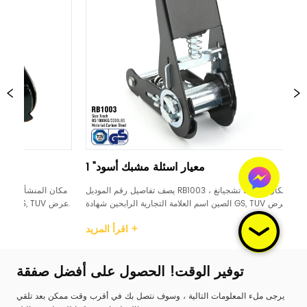
ئلة مشبك أسود
1 "معيار اسئلة مشبك أسود
 رقم الموديل RB1004 مكان المنشأ تشجيانغ ، 
يصف تفاصيل رقم الموديل RB1003 مكان المنشأ تشجيانغ ، 
الرابحين شهادة GS, TUV عرض 
الصين اسم العلامة التجارية الرابحين شهادة GS, TUV عرض 
ع اسئلة البلاستيك / 
1 بوصة مادة الكربون الصلب التعامل مع اسئلة البلاستيك / 
اقرأ المزيد +
اقرأ المزيد +
وم حد حمل العمل (WLL) 
الصلب / المطاط / الألومنيوم حد حمل العمل (WLL) 
500daN / 500KG / 733LBS كسر القوة (BS) 100...
توفير الوقت! الحصول على أفضل صفقة
يرجى ملء المعلومات التالية ، وسوف نتصل بك في أقرب وقت ممكن بعد تلقي