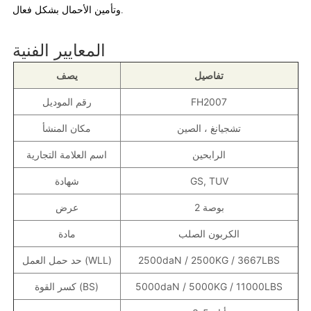
وتأمين الأحمال بشكل فعال.
المعايير الفنية
تفاصيل
يصف
FH2007
رقم الموديل
تشجيانغ ، الصين
مكان المنشأ
الرابحين
اسم العلامة التجارية
GS, TUV
شهادة
2 بوصة
عرض
الكربون الصلب
مادة
2500daN / 2500KG / 3667LBS
حد حمل العمل (WLL)
5000daN / 5000KG / 11000LBS
كسر القوة (BS)