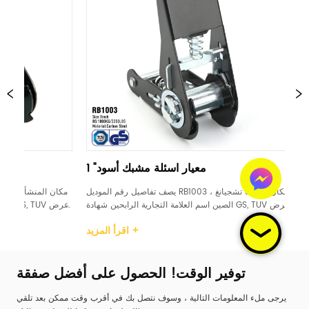
ئلة مشبك أسود
1 "معيار اسئلة مشبك أسود
 رقم الموديل RB1004 مكان المنشأ تشجيانغ ، 
يصف تفاصيل رقم الموديل RB1003 مكان المنشأ تشجيانغ ، 
الرابحين شهادة GS, TUV عرض 
الصين اسم العلامة التجارية الرابحين شهادة GS, TUV عرض 
ع اسئلة البلاستيك / 
1 بوصة مادة الكربون الصلب التعامل مع اسئلة البلاستيك / 
اقرأ المزيد +
اقرأ المزيد +
وم حد حمل العمل (WLL) 
الصلب / المطاط / الألومنيوم حد حمل العمل (WLL) 
500daN / 500KG / 733LBS كسر القوة (BS) 100...
توفير الوقت! الحصول على أفضل صفقة
يرجى ملء المعلومات التالية ، وسوف نتصل بك في أقرب وقت ممكن بعد تلقي