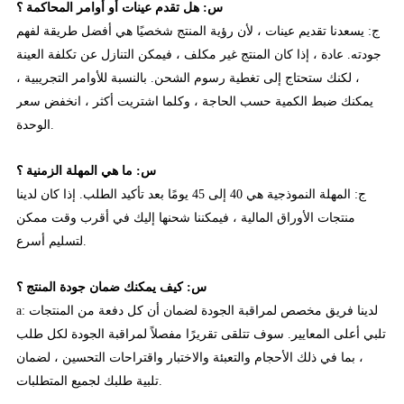
س: هل تقدم عينات أو أوامر المحاكمة ؟
ج: يسعدنا تقديم عينات ، لأن رؤية المنتج شخصيًا هي أفضل طريقة لفهم
جودته. عادة ، إذا كان المنتج غير مكلف ، فيمكن التنازل عن تكلفة العينة
، لكنك ستحتاج إلى تغطية رسوم الشحن. بالنسبة للأوامر التجريبية ،
يمكنك ضبط الكمية حسب الحاجة ، وكلما اشتريت أكثر ، انخفض سعر
الوحدة.
س: ما هي المهلة الزمنية ؟
ج: المهلة النموذجية هي 40 إلى 45 يومًا بعد تأكيد الطلب. إذا كان لدينا
منتجات الأوراق المالية ، فيمكننا شحنها إليك في أقرب وقت ممكن
لتسليم أسرع.
س: كيف يمكنك ضمان جودة المنتج ؟
a: لدينا فريق مخصص لمراقبة الجودة لضمان أن كل دفعة من المنتجات
تلبي أعلى المعايير. سوف تتلقى تقريرًا مفصلاً لمراقبة الجودة لكل طلب
، بما في ذلك الأحجام والتعبئة والاختبار واقتراحات التحسين ، لضمان
تلبية طلبك لجميع المتطلبات.