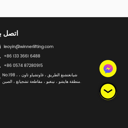
اتصل بن
leoyin@winnerlifting.com
+86 133 3661 6488
+86 0574 87280915
No.198 ، شيانغتشنغ الطريق ، غاوتشياو تاون ،
منطقة هايشو ، نينغبو ، مقاطعة تشجيانغ ، الصين.