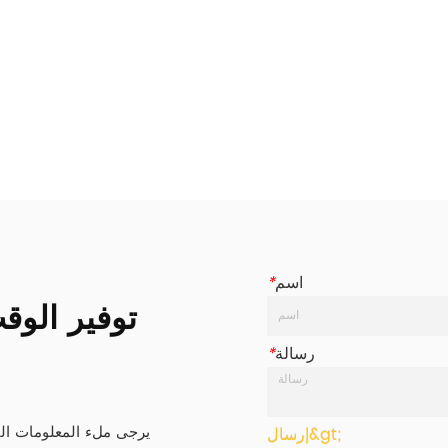
اسم
*
توفير الو
رسالة
*
يرجى ملء المعلومات ال
إرسال&gt;