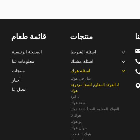
ا
منتجات
قائمة طعام
اسئلة الشريط
الصفحة الرئيسية
اسئلة مشبك
معلومات عنا
اسئلة هوك
منتجات
دبل جي هوك
أخبار
الفولاذ المقاوم للصدأ مزدوجة J
اتصل بنا
هوك
قرد J
شقة هوك
الفولاذ المقاوم للصدأ شقة هوك
S هوك
يو هوك
سوان هوك
قطب J هوك