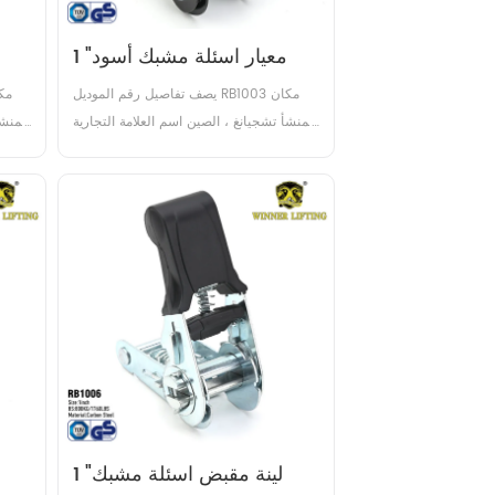
1 "معيار اسئلة مشبك أسود
1
يصف تفاصيل رقم الموديل RB1003 مكان 
المنشأ تشجيانغ ، الصين اسم العلامة التجارية 
المنشأ
الرابحين شهادة GS, TUV عرض 1 بوصة مادة 
الكربون الصلب التعامل مع اسئلة البلاستيك 
الكر
/ الصلب / المطاط / الألومنيوم حد حمل 
/ 
العمل (WLL) 500daN / 500KG / 
733LBS كسر القوة (BS) 100...
1 "لينة مقبض اسئلة مشبك