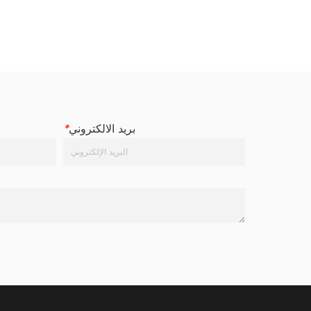
العمل (WLL) 400daN / 400KG / 
587LBS كسر القوة (BS) 800...
بريد الالكتروني
*