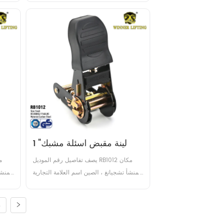
الكربون الصلب التعامل مع اسئلة البلاستيك 
الكر
/ الصلب / المطاط / الألومنيوم حد حمل 
/ 
العمل (WLL) 400daN / 400KG / 
587LBS كسر القوة (BS) 800...
1 "لينة مقبض اسئلة مشبك
يصف تفاصيل رقم الموديل RB1012 مكان 
المنشأ تشجيانغ ، الصين اسم العلامة التجارية 
المنشأ
الرابحين شهادة GS, TUV عرض 1 بوصة مادة 
الكربون الصلب التعامل مع اسئلة البلاستيك 
الكر
5
/ الصلب / المطاط / الألومنيوم حد حمل 
/ 