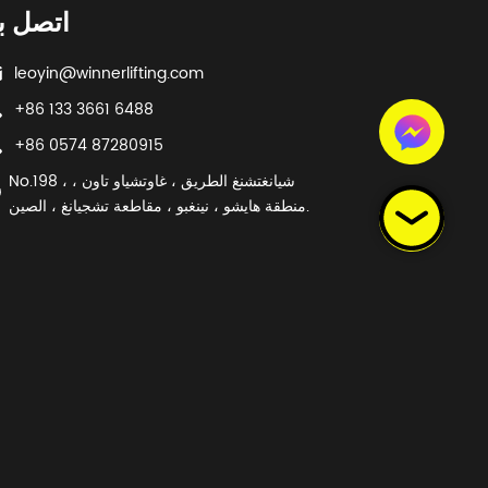
اتصل بن
leoyin@winnerlifting.com
+86 133 3661 6488
+86 0574 87280915
No.198 ، شيانغتشنغ الطريق ، غاوتشياو تاون ،
منطقة هايشو ، نينغبو ، مقاطعة تشجيانغ ، الصين.