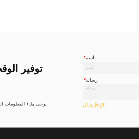
العمل (WLL) 400daN / 400KG / 
العمل () 400daN / 400KG
587LBS كسر القوة (BS) 800...
587LBS كسر القوة (BS) 800...
اسم
*
توفير الو
رسالة
*
يرجى ملء المعلومات ال
إرسال&gt;