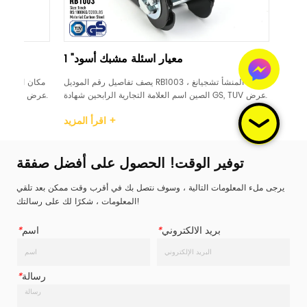
معيار اسئلة مشبك أسود
1 "معيار اسئلة مشبك أسو
يصف تفاصيل رقم الموديل RB1004 مكان المنشأ تشجيانغ ، 
يصف تفاصيل رقم الموديل RB1003 مكان المنشأ 
مة التجارية الرابحين شهادة GS, TUV عرض 
الصين اسم العلامة التجارية الرابحين شهادة S, TUV
 التعامل مع اسئلة البلاستيك / 
1 بوصة مادة الكربون الصلب التعامل مع اسئلة البلاست
اقرأ المزيد +
اقرأ المزيد +
/ الألومنيوم حد حمل العمل (WLL) 
الصلب / المطاط / الألومنيوم حد حمل العمل (
500daN / 500KG / 733LBS كسر القوة (BS) 100...
توفير الوقت! الحصول على أفضل صفقة
يرجى ملء المعلومات التالية ، وسوف نتصل بك في أقرب وقت ممكن بعد تلقي
المعلومات ، شكرًا لك على رسالتك!
بريد الالكتروني
*
اسم
*
رسالة
*