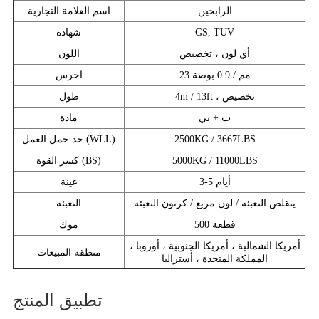
الرابحين
اسم العلامة التجارية
GS, TUV
شهادة
أي لون ، تخصيص
اللون
23 مم / 0.9 بوصة
اخرس
4m / 13ft ، تخصيص
طول
ب + بي
مادة
2500KG / 3667LBS
حد حمل العمل (WLL)
5000KG / 11000LBS
كسر القوة (BS)
3-5 أيام
عينة
يتقلص التعبئة / لون مربع / كرتون التعبئة
التعبئة
500 قطعة
موك
أمريكا الشمالية ، أمريكا الجنوبية ، أوروبا ،
منطقة المبيعات
المملكة المتحدة ، أستراليا
تطبيق المنتج