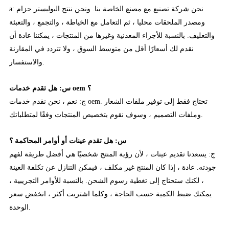
a: نحن شركة تصنيع مع مصنع الخاصة بنا. ونحن ننتج البوليستر حزام
ومصدر الملحقات محليا ، ثم التعامل مع الخياطة ، والتجمع ، والتعبئة
والتغليف. بالنسبة للأجزاء المعدنية وغيرها من المنتجات ، يمكننا عادة أن
نقدم لك أسعارًا أقل من متوسط السوق ، ولا تتردد في المقارنة
والاستفسار.
س: هل تقدم خدمات oem ؟
ج: نعم ، نحن نقدم خدمات oem. تحتاج فقط إلى توفير ملفات الشعار
وملفات التصميم ، وسوف نقوم بتخصيص المنتجات وفقًا لمتطلباتك.
س: هل تقدم عينات أو أوامر المحاكمة ؟
ج: يسعدنا تقديم عينات ، لأن رؤية المنتج شخصيًا هي أفضل طريقة لفهم
جودته. عادة ، إذا كان المنتج غير مكلف ، فيمكن التنازل عن تكلفة العينة
، لكنك ستحتاج إلى تغطية رسوم الشحن. بالنسبة للأوامر التجريبية ،
يمكنك ضبط الكمية حسب الحاجة ، وكلما اشتريت أكثر ، انخفض سعر
الوحدة.