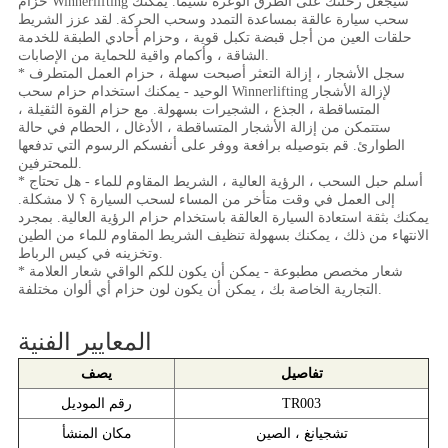
حزام Winnerlifting سيجعل رحلتك على الطرق الوعرة نسيمًا. يمكنك
سحب سيارة عالقة بمساعدة التمدد وسحب الحركة. لقد عزز الشريط
حلقات العين من أجل قبضة تكبل قوية ، وحزام أحادي الطبقة للخدمة
الشاقة ، وأكمام واقية للحماية من الإصابات.
* سجل الأشجار ، إزالة التعثر أصبحت سهلة ، حزام العمل المتطرف
الوحيد - يمكنك استخدام حزام سحب Winnerlifting لإزالة الأشجار
المتساقطة ، الجذع ، الشجيرات بسهولة. مع حزام القوة الثقيلة ،
ستتمكن من إزالة الأشجار المتساقطة ، الأدغال ، الحطام في حالة
الطوارئ. قم بتوصيله برافعة ووفر على أنفسكم الرسوم التي تدفعها
للمحترفين.
* أسلم حبل السحب ، الرؤية العالية ، الشريط المقاوم للماء - هل تحتاج
إلى العمل في وقت متأخر من المساء لسحب السيارة ؟ لا مشكلة.
يمكنك بثقة استعادة السيارة العالقة باستخدام حزام الرؤية العالية. بمجرد
الانتهاء من ذلك ، يمكنك بسهولة تنظيف الشريط المقاوم للماء من الطين
وتخزينه في كيس الرباط.
* شعار مخصص مطبوعة - يمكن أن يكون للكم الواقي شعار العلامة
التجارية الخاصة بك ، يمكن أن يكون لون حزام أي ألوان مختلفة.
المعايير الفنية
تفاصيل
يصف
TR003
رقم الموديل
تشجيانغ ، الصين
مكان المنشأ