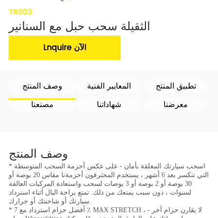
TR003
الثقيلة سحب حبل مع السنانير
Lnquire الآن
تطبيق المنتج
المعايير الفنية
وصف المنتج
معرضنا
شهاداتنا
مصنعنا
وصف المنتج
* اسحب سيارتك المعلقة بأمان - على عكس أحزمة السحب المتوسطة
التي تنكسر بعد 6 أشهر ، يستخدم المحترفون أحزمةنا مقاس 20 بوصة أو
30 بوصة أو 2 بوصة أو 3 بوصات لسحب واستعادة المركبات العالقة
لسنوات ، دون سبب يمنعك من ذلك. تمتع براحة البال أثناء استرداد
سيارتك أو شاحنتك أو جرارك.
* أفضل حزام استرداد مع 7 ٪ MAX STRETCH ، لا يقارن حزام آخر -