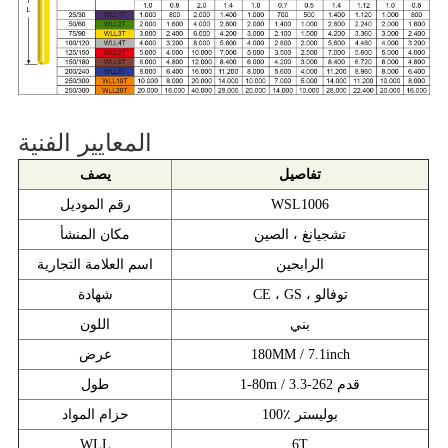
المعايير الفنية
تفاصيل
يصف
WSL1006
رقم الموديل
تشجيانغ ، الصين
مكان المنشأ
الرابحين
اسم العلامة التجارية
CE ، GS ، توفالو
شهادة
بني
اللون
180MM / 7.1inch
عرض
1-80m / 3.3-262 قدم
طول
100٪ بوليستر
حزام المواد
WLL
6T