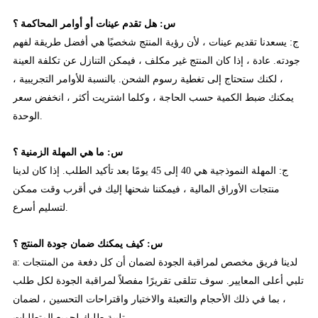
س: هل تقدم عينات أو أوامر المحاكمة ؟
ج: يسعدنا تقديم عينات ، لأن رؤية المنتج شخصيًا هي أفضل طريقة لفهم
جودته. عادة ، إذا كان المنتج غير مكلف ، فيمكن التنازل عن تكلفة العينة
، لكنك ستحتاج إلى تغطية رسوم الشحن. بالنسبة للأوامر التجريبية ،
يمكنك ضبط الكمية حسب الحاجة ، وكلما اشتريت أكثر ، انخفض سعر
الوحدة.
س: ما هي المهلة الزمنية ؟
ج: المهلة النموذجية هي 40 إلى 45 يومًا بعد تأكيد الطلب. إذا كان لدينا
منتجات الأوراق المالية ، فيمكننا شحنها إليك في أقرب وقت ممكن
لتسليم أسرع.
س: كيف يمكنك ضمان جودة المنتج ؟
a: لدينا فريق مخصص لمراقبة الجودة لضمان أن كل دفعة من المنتجات
تلبي أعلى المعايير. سوف تتلقى تقريرًا مفصلاً لمراقبة الجودة لكل طلب
، بما في ذلك الأحجام والتعبئة والاختبار واقتراحات التحسين ، لضمان
تلبية طلبك لجميع المتطلبات.