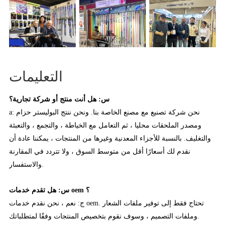
التعليمات
س: هل أنت منتج أو شركة تجارية؟
a: نحن شركة تصنيع مع مصنع الخاصة بنا. ونحن ننتج البوليستر حزام
ومصدر الملحقات محليا ، ثم التعامل مع الخياطة ، والتجمع ، والتعبئة
والتغليف. بالنسبة للأجزاء المعدنية وغيرها من المنتجات ، يمكننا عادة أن
نقدم لك أسعارًا أقل من متوسط السوق ، ولا تتردد في المقارنة
والاستفسار.
س: هل تقدم خدمات oem ؟
ج: نعم ، نحن نقدم خدمات oem. تحتاج فقط إلى توفير ملفات الشعار
وملفات التصميم ، وسوف نقوم بتخصيص المنتجات وفقًا لمتطلباتك.