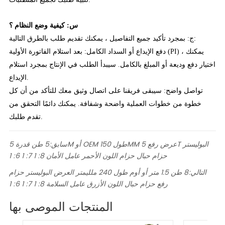
س: كيفية وضع النظام ؟
ج: بمجرد تأكيد جميع التفاصيل ، يمكنك تقديم طلب بالطرق التالية:
دفع الإيداع أو السداد الكامل: بعد استلام الفاتورة الأولية (PI) ، يمكنك
اختيار دفع وديعة أو المبلغ بالكامل. سيبدأ الطلب في الإنتاج بمجرد استلام
الإيداع.
تواصل واضح: سيبقى فريقنا على اتصال وثيق معك للتأكد من أن كل
خطوة من خطوات العملية واضحة وشفافة. يمكنك دائمًا التحقق من
تقدم طلبك.
سابق:
5 طن قدرة 5M أو OEM طول 150MM عرض رفع 5T البوليستر
حزام حبال حزام اللون الأحمر عامل الأمان 8: 1 7: 1 6: 1
التالي:
8 طن 1.5 متر أو أوم طول 240 ملليمتر العرض البوليستر حزام
رفع حزام حبال اللون الأزرق عامل السلامة 8: 1 7: 1 6: 1
المنتجات الموصى بها