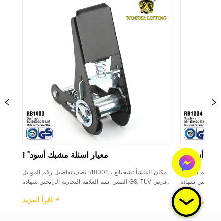
1 "معيار اسئلة مشبك أسود
1 "معيار اسئل
يصف تفاصيل رقم الموديل RB1004 مكان المنشأ تشجيانغ ، 
يصف تفاصيل رقم ا
الصين اسم العلامة التجارية الرابحين شهادة GS, TUV عرض 
الصين اسم العلامة التجارية الرا
لكربون الصلب التعامل مع اسئلة البلاستيك / 
1 بوصة مادة الكربون الصلب التعامل مع ا
اقرأ المزيد +
صلب / المطاط / الألومنيوم حد حمل العمل (WLL) 
الصلب / المطاط / الألومنيوم 
B...
500daN / 500KG / 733LBS كسر القوة (BS) 100...