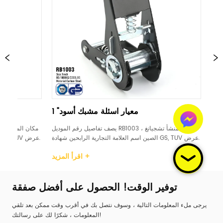
ار اسئلة مشبك أسود
1 "معيار اسئلة مشبك أسود
يصف تفاصيل رقم الموديل RB1004 مكان المنشأ تشجيانغ ، 
يصف تفاصيل رقم الموديل RB1003 مكان المنشأ تشجيان
لتجارية الرابحين شهادة GS, TUV عرض 
الصين اسم العلامة التجارية الرابحين شهادة GS, TUV عر
تعامل مع اسئلة البلاستيك / 
1 بوصة مادة الكربون الصلب التعامل مع اسئلة البلاستيك 
اقرأ المزيد +
اقرأ المزيد +
لألومنيوم حد حمل العمل (WLL) 
الصلب / المطاط / الألومنيوم حد حمل العمل (WLL
500daN / 500KG / 733LBS كسر القوة (BS) 100...
توفير الوقت! الحصول على أفضل صفقة
يرجى ملء المعلومات التالية ، وسوف نتصل بك في أقرب وقت ممكن بعد تلقي
المعلومات ، شكرًا لك على رسالتك!