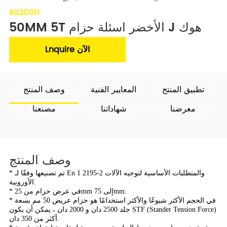
RS20011
50MM 5T الأخضر اسئلة حزام J هوك
Lnquire الآن
تطبيق المنتج
المعايير الفنية
وصف المنتج
معرضنا
شهاداتنا
مصنعنا
وصف المنتج
* تم تصنيعها وفقًا لـ En 1 2195-2 والمتطلبات الأساسية لتوجيه الآلات
الأوروبية.
* في عرض حزام من 25mm إلى 75mm.
* في الحجم الأكثر شيوعًا والأكثر استخدامًا هو حزام عريض 50 مم بسعة
جلد 2500 دان و 2000 دان ،
يمكن أن يكون STF (Stander Tension Force)
أكثر من 350 دان.