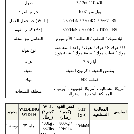
3-12m / 10-40ft
طول
100٪ بوليستر
حزام المواد
2500daN / 2500KG / 3667LBS
حد حمل العمل (WLL)
5000daN / 5000KG / 11000LBS
كسر القوة (BS)
البلاستيك / الصلب / المطاط / الألومنيوم
التعامل مع اسئلة
مضاعفة J هوك / واحد J هوك / S هوك / U
نوع هوك
هوك / قطب هوك / بجعة هوك / شقة هوك
3-5 أيام
عينة
يتقلص التعبئة / كرتون التعبئة
التعبئة
500 قطعة
موك
أمريكا الشمالية ، أمريكا الجنوبية ، أوروبا ،
منطقة المبيعات
المملكة المتحدة ، أستراليا
كسر القوة
WLL
المعالجة
STF
WEBBING
اساسي
(كجم /
(كجم /
بحجم
السطحية
(دان)
WIDTH
رطل)
رطل)
400kg /
800kg /
104daN
25 ملم
1 بوصة
587lbs
1760lbs