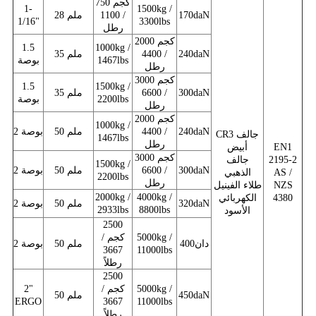
750 كجم
1-
1500kg /
170daN
/ 1100
28 ملم
1/16"
3300lbs
رطل
2000 كجم
1.5
1000kg /
240daN
/ 4400
35 ملم
1467lbs
بوصة
رطل
3000 كجم
1.5
1500kg /
300daN
/ 6600
35 ملم
2200lbs
بوصة
رطل
2000 كجم
1000kg /
240daN
/ 4400
50 ملم
2 بوصة
CR3 جالف
1467lbs
رطل
EN1
أبيض
3000 كجم
2195-2
جالف
1500kg /
300daN
/ 6600
50 ملم
2 بوصة
AS /
الذهبي
2200lbs
رطل
NZS
طلاء الفينيل
2000kg /
4000kg /
4380
الكهربائي
320daN
50 ملم
2 بوصة
2933lbs
8800lbs
الأسود
2500
5000kg /
كجم /
400دان
50 ملم
2 بوصة
3667
11000lbs
رطلاً
2500
5000kg /
كجم /
2"
450daN
50 ملم
ERGO
3667
11000lbs
رطلاً