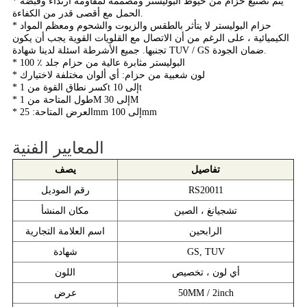
* يتم تصنيع حزام من خيوط البوليستر ومصممة لمقاومة ارتداء وقبضة
الحمل مع أقصى قدر من الكفاءة.
* حزام البوليستر لا يتأثر بالطقس والزيوت والشحوم ومعظم المواد
الكيميائية ، على الرغم من أن الاتصال مع القلويات القوية يجب أن يكون
تجنبها. جميع الأشرطة اسئلة لدينا شهادة TUV / GS ضمان الجودة.
* 100 ٪ البوليستر مثابرة عالية من حزام جلد
* لون شعبية من حزام: أي ألوان مختلفة لاختيارك
* كسر نطاق القوة من 1t إلى 10t
* طول المتاحة من 1M إلى 30M
* العرض المتاحة: 25mm إلى 100mm
المعايير الفنية
تفاصيل
يصف
RS20011
رقم الموديل
تشجيانغ ، الصين
مكان المنشأ
الرابحين
اسم العلامة التجارية
GS, TUV
شهادة
أي لون ، تخصيص
اللون
50MM / 2inch
عرض