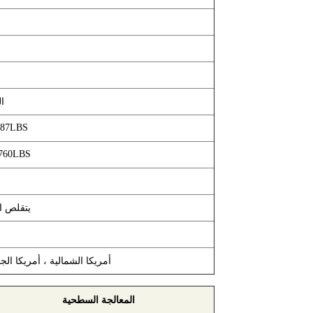
ا
587LBS
1760LBS
يتقلص ال
أمريكا الشمالية ، أمريكا الجن
المعالجة السطحية