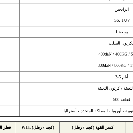
الرابحين
GS, TUV
1 بوصة
لكربون الصلب
400daN / 400KG / 
800daN / 800KG / 
3-5 أيام
تعبئة / كرتون التعبئة
500 قطعة
وبية ، أوروبا ، المملكة المتحدة ، أستراليا
كسر القوة (كجم / رطل)
WLL (كجم / رطل)
قطر ال