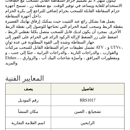
تم تصميم حزام السقاطة القابل للسحب مع خطافات S ليكون سهل
الاستخدام للغاية ويساعد في توفير الوقت. مع ضغطة زر ، تسمح أجهزة
حزام السقاطة القابلة للسحب بحزام إضافي للتراجع إلى بكرة الحزام
داخل أجهزة السقاطة.
يعمل هذا بشكل رائع عند التثبيت حيث يمكنك إرفاق نهايتك القصيرة
بنقطة الربط وسحب كمية الحزام التي تحتاجها للوصول إلى نقطة الربط
الأخرى. بمجرد أن يكون لديك قابل للسحب متصل بكلتا نقطتي الربط ،
اضغط على زر الضغط لإزالة الركود الزائد في الحزام على الفور إلى
جهاز السقاطة وشده إلى القوة المطلوبة في عدة ثوانٍ.
تشمل تطبيقات حزام السقاطة القابل للسحب مركبات ATV ، و UTVs ،
والقوارب ، والدراجات النارية ، والدراجات الترابية ، جنبًا إلى جنب ، و
Ebikes ، ومقطورات المرافق ، وأسرّة شاحنات البيك أب ، والزوارق ،
والمزيد.
المعايير الفنية
تفاصيل
يصف
RRS1017
رقم الموديل
تشجيانغ ، الصين
مكان المنشأ
الرابحين
اسم العلامة التجارية