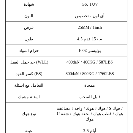
GS, TUV
شهادة
أي لون ، تخصيص
اللون
25MM / 1inch
عرض
4.5 م / 15 قدم
طول
100٪ بوليستر
حزام المواد
400daN / 400KG / 587LBS
حد حمل العمل (WLL)
800daN / 800KG / 1760LBS
كسر القوة (BS)
ممحاة
التعامل مع اسئلة
قابل للسحب
اسئلة مشبك
مضاعفة J هوك / واحد J هوك / S هوك /
U هوك / قطب هوك / بجعة هوك / شقة
نوع هوك
هوك
3-5 أيام
عينة