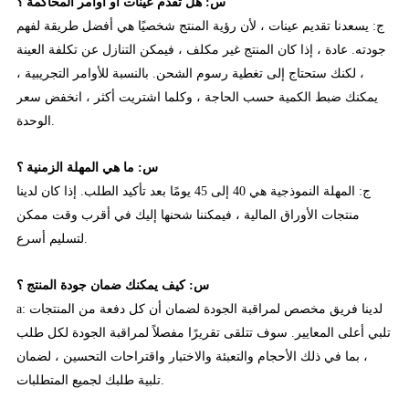
س: هل تقدم عينات أو أوامر المحاكمة ؟
ج: يسعدنا تقديم عينات ، لأن رؤية المنتج شخصيًا هي أفضل طريقة لفهم
جودته. عادة ، إذا كان المنتج غير مكلف ، فيمكن التنازل عن تكلفة العينة
، لكنك ستحتاج إلى تغطية رسوم الشحن. بالنسبة للأوامر التجريبية ،
يمكنك ضبط الكمية حسب الحاجة ، وكلما اشتريت أكثر ، انخفض سعر
الوحدة.
س: ما هي المهلة الزمنية ؟
ج: المهلة النموذجية هي 40 إلى 45 يومًا بعد تأكيد الطلب. إذا كان لدينا
منتجات الأوراق المالية ، فيمكننا شحنها إليك في أقرب وقت ممكن
لتسليم أسرع.
س: كيف يمكنك ضمان جودة المنتج ؟
a: لدينا فريق مخصص لمراقبة الجودة لضمان أن كل دفعة من المنتجات
تلبي أعلى المعايير. سوف تتلقى تقريرًا مفصلاً لمراقبة الجودة لكل طلب
، بما في ذلك الأحجام والتعبئة والاختبار واقتراحات التحسين ، لضمان
تلبية طلبك لجميع المتطلبات.