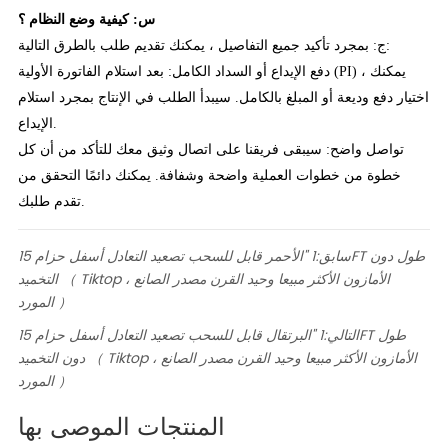
س: كيفية وضع النظام ؟
ج: بمجرد تأكيد جميع التفاصيل ، يمكنك تقديم طلب بالطرق التالية:
دفع الإيداع أو السداد الكامل: بعد استلام الفاتورة الأولية (PI) ، يمكنك
اختيار دفع وديعة أو المبلغ بالكامل. سيبدأ الطلب في الإنتاج بمجرد استلام
الإيداع.
تواصل واضح: سيبقى فريقنا على اتصال وثيق معك للتأكد من أن كل
خطوة من خطوات العملية واضحة وشفافة. يمكنك دائمًا التحقق من
تقدم طلبك.
سابق:
1 "الأحمر قابل للسحب تصعيد التعادل أسفل حزام 15FT طول دون
التخميد （ Tiktop ، الأمازون الأكثر مبيعا وحيد القرن مصدر الصانع
المورد ）
التالي:
1 "البرتقال قابل للسحب تصعيد التعادل أسفل حزام 15FT طول
دون التخميد （ Tiktop ، الأمازون الأكثر مبيعا وحيد القرن مصدر الصانع
المورد ）
المنتجات الموصى بها