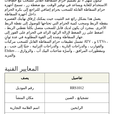
تم تصميم حزام السقاطة القابل للسحب مع خطافات S ليكون سهل
الاستخدام للغاية ويساعد في توفير الوقت. مع ضغطة زر ، تسمح أجهزة
حزام السقاطة القابلة للسحب بحزام إضافي للتراجع إلى بكرة الحزام
داخل أجهزة السقاطة.
يعمل هذا بشكل رائع عند التثبيت حيث يمكنك إرفاق نهايتك القصيرة
بنقطة الربط وسحب كمية الحزام التي تحتاجها للوصول إلى نقطة الربط
الأخرى. بمجرد أن يكون لديك قابل للسحب متصل بكلتا نقطتي الربط ،
اضغط على زر الضغط لإزالة الركود الزائد في الحزام على الفور إلى
جهاز السقاطة وشده إلى القوة المطلوبة في عدة ثوانٍ.
تشمل تطبيقات حزام السقاطة القابل للسحب مركبات ATV ، و UTVs ،
والقوارب ، والدراجات النارية ، والدراجات الترابية ، جنبًا إلى جنب ، و
Ebikes ، ومقطورات المرافق ، وأسرّة شاحنات البيك أب ، والزوارق ،
والمزيد.
المعايير الفنية
تفاصيل
يصف
RRS1012
رقم الموديل
تشجيانغ ، الصين
مكان المنشأ
الرابحين
اسم العلامة التجارية