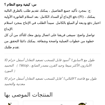
س: كيفية وضع النظام ؟
ج: بمجرد تأكيد جميع التفاصيل ، يمكنك تقديم طلب بالطرق التالية:
دفع الإيداع أو السداد الكامل: بعد استلام الفاتورة الأولية (PI) ، يمكنك
اختيار دفع وديعة أو المبلغ بالكامل. سيبدأ الطلب في الإنتاج بمجرد استلام
الإيداع.
تواصل واضح: سيبقى فريقنا على اتصال وثيق معك للتأكد من أن كل
خطوة من خطوات العملية واضحة وشفافة. يمكنك دائمًا التحقق من
تقدم طلبك.
سابق:
1 "أسود قابل للسحب تصعيد التعادل أسفل حزام 10ft طول مع
التخميد （ Tiktop ، الأمازون الأكثر مبيعا وحيد القرن مصدر الصانع
المورد ）
التالي:
1 "قابل للسحب تصعيد التعادل أسفل حزام 10FT طول مع قاعدة
معدنية والتخميد
المنتجات الموصى بها