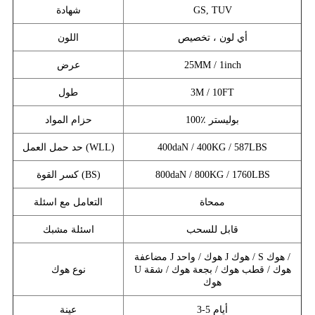
GS, TUV
شهادة
أي لون ، تخصيص
اللون
25MM / 1inch
عرض
3M / 10FT
طول
100٪ بوليستر
حزام المواد
400daN / 400KG / 587LBS
حد حمل العمل (WLL)
800daN / 800KG / 1760LBS
كسر القوة (BS)
ممحاة
التعامل مع اسئلة
قابل للسحب
اسئلة مشبك
مضاعفة J هوك / واحد J هوك / S هوك /
U هوك / قطب هوك / بجعة هوك / شقة
نوع هوك
هوك
3-5 أيام
عينة