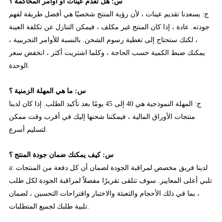
س: هل تقدم عينات أو أوامر المحاكمة ؟
ج: يسعدنا تقديم عينات ، لأن رؤية المنتج شخصيًا هي أفضل طريقة لفهم
جودته. عادة ، إذا كان المنتج غير مكلف ، فيمكن التنازل عن تكلفة العينة
، لكنك ستحتاج إلى تغطية رسوم الشحن. بالنسبة للأوامر التجريبية ،
يمكنك ضبط الكمية حسب الحاجة ، وكلما اشتريت أكثر ، انخفض سعر
الوحدة.
س: ما هي المهلة الزمنية ؟
ج: المهلة النموذجية هي 40 إلى 45 يومًا بعد تأكيد الطلب. إذا كان لدينا
منتجات الأوراق المالية ، فيمكننا شحنها إليك في أقرب وقت ممكن
لتسليم أسرع.
س: كيف يمكنك ضمان جودة المنتج ؟
a: لدينا فريق مخصص لمراقبة الجودة لضمان أن كل دفعة من المنتجات
تلبي أعلى المعايير. سوف تتلقى تقريرًا مفصلاً لمراقبة الجودة لكل طلب
، بما في ذلك الأحجام والتعبئة والاختبار واقتراحات التحسين ، لضمان
تلبية طلبك لجميع المتطلبات.