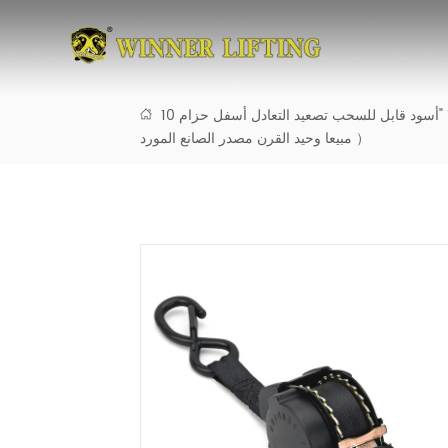
1 "أسود قابل للسحب تصعيد التعادل أسفل حزام 10FT طول دون التخميد （ Tiktop ، الأمازون الأكثر
مبيعا وحيد القرن مصدر الصانع المورد ）