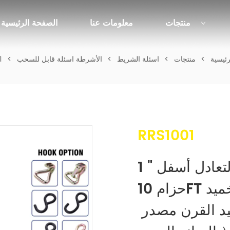
منتجات
معلومات عنا
الصفحة الرئيسية
ئيسية
>
منتجات
>
اسئلة الشريط
>
الأشرطة اسئلة قابل للسحب
>
RRS1001
1 "أسود قابل للسحب تصعيد التعادل أسفل 
حزام 10FT طول دون التخميد （ Tiktop ، 
الأمازون الأكثر مبيعا وحيد القرن مصدر 