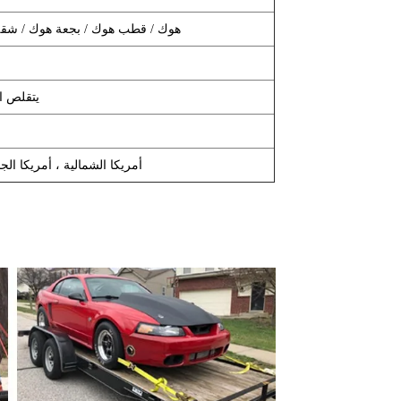
مضاعفة J هوك / واحد J هوك / S هوك / U هوك / قطب هوك / بجعة هو
يتقلص ال
أمريكا الشمالية ، أمريكا الجن