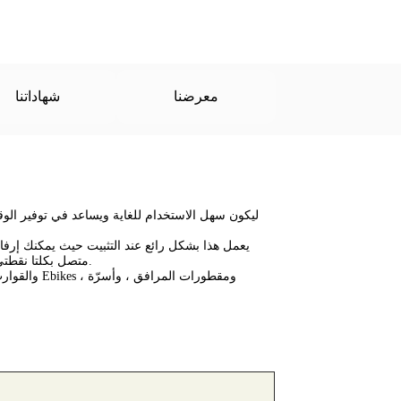
معرضنا
شهاداتنا
يعمل هذا بشكل رائع عند التثبيت حيث يمكنك إرف
متصل بكلتا نقطتي الربط ، اضغط على زر الضغط لإزالة الركود الزائد في الحزام على الفور إلى جهاز السقاطة وشده إلى القوة المطلوبة في عدة ثوانٍ.