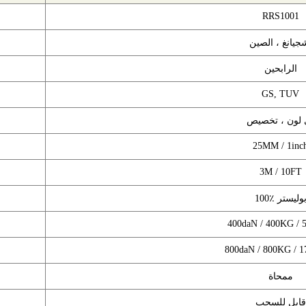
RRS1001
جيانغ ، الصين
الرابحين
GS, TUV
 لون ، تخصيص
25MM / 1inc
3M / 10FT
100 بوليستر
400daN / 400KG /
800daN / 800KG / 
ممحاة
قابل للسحب