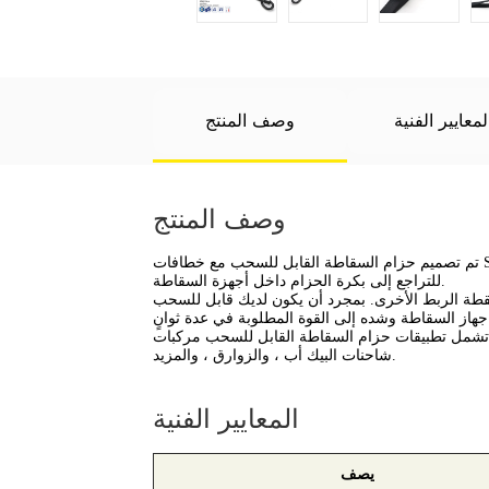
لمعايير الفنية
وصف المنتج
وصف المنتج
تم تصميم حزام السقاطة القابل للسحب مع خطافات S ليكون سهل الاستخدام للغاية ويساعد في توفير الوقت. مع ضغطة زر ، تسمح أجهزة حزام السقاطة القابلة للسحب بحزام إضافي
للتراجع إلى بكرة الحزام داخل أجهزة السقاطة.
نقطة الربط الأخرى. بمجرد أن يكون لديك قابل للسحب
شمل تطبيقات حزام السقاطة القابل للسحب مركبات ATV ، و UTVs ، والقوارب ، والدراجات النارية ، والدراجات الترابية ، جنبًا إلى جنب ، و Ebikes ، ومقطورات المرافق ، وأسرّة
شاحنات البيك أب ، والزوارق ، والمزيد.
المعايير الفنية
يصف