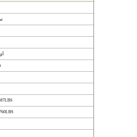
تش
أي
h
٪
 587LBS
1760LBS