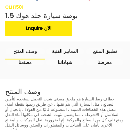
CLH1501
1.5 بوصة سيارة جلد هوك
Lnquire الآن
تطبيق المنتج
المعايير الفنية
وصف المنتج
معرضنا
شهاداتنا
مصنعنا
وصف المنتج
خطاف ربط السيارة هو ملحق معدني شديد التحمل يستخدم لتأمين
البضائع ، مثل السيارة التي يتم نقلها ، عن طريق ربطها بنقطة آمنة.
تتصل هذه الخطافات المتينة ، المصنوعة غالبًا من الفولاذ ، بالحبال أو
السلاسل أو الأشرطة ، مما يضمن تثبيت الشحنة في مكانها أثناء النقل
ومنع تلف كل من البضائع والمركبة.
إنها ضرورية لنقل المركبات والبضائع
الأخرى بأمان على الشاحنات والمقطورات والسفن ووسائل النقل