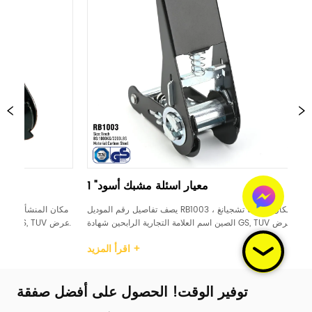
ئلة مشبك أسود
1 "معيار اسئلة مشبك أسود
 رقم الموديل RB1004 مكان المنشأ تشجيانغ ، 
يصف تفاصيل رقم الموديل RB1003 مكان المنشأ تشجيانغ ، 
الرابحين شهادة GS, TUV عرض 
الصين اسم العلامة التجارية الرابحين شهادة GS, TUV عرض 
ع اسئلة البلاستيك / 
1 بوصة مادة الكربون الصلب التعامل مع اسئلة البلاستيك / 
اقرأ المزيد +
اقرأ المزيد +
وم حد حمل العمل (WLL) 
الصلب / المطاط / الألومنيوم حد حمل العمل (WLL) 
500daN / 500KG / 733LBS كسر القوة (BS) 100...
توفير الوقت! الحصول على أفضل صفقة