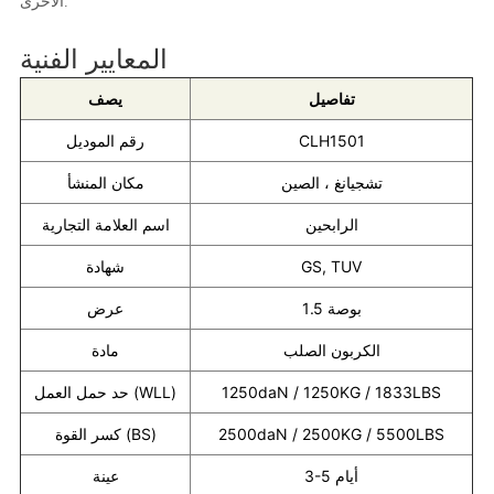
الأخرى.
المعايير الفنية
تفاصيل
يصف
CLH1501
رقم الموديل
تشجيانغ ، الصين
مكان المنشأ
الرابحين
اسم العلامة التجارية
GS, TUV
شهادة
1.5 بوصة
عرض
الكربون الصلب
مادة
1250daN / 1250KG / 1833LBS
حد حمل العمل (WLL)
2500daN / 2500KG / 5500LBS
كسر القوة (BS)
3-5 أيام
عينة