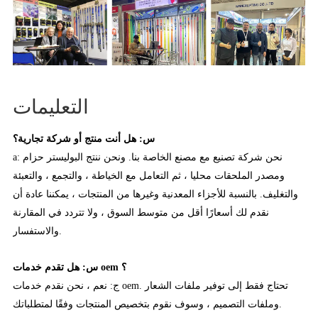
التعليمات
س: هل أنت منتج أو شركة تجارية؟
a: نحن شركة تصنيع مع مصنع الخاصة بنا. ونحن ننتج البوليستر حزام
ومصدر الملحقات محليا ، ثم التعامل مع الخياطة ، والتجمع ، والتعبئة
والتغليف. بالنسبة للأجزاء المعدنية وغيرها من المنتجات ، يمكننا عادة أن
نقدم لك أسعارًا أقل من متوسط السوق ، ولا تتردد في المقارنة
والاستفسار.
س: هل تقدم خدمات oem ؟
ج: نعم ، نحن نقدم خدمات oem. تحتاج فقط إلى توفير ملفات الشعار
وملفات التصميم ، وسوف نقوم بتخصيص المنتجات وفقًا لمتطلباتك.