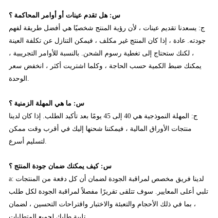
س: هل تقدم عينات أو أوامر المحاكمة ؟
ج: يسعدنا تقديم عينات ، لأن رؤية المنتج شخصيًا هي أفضل طريقة لفهم
جودته. عادة ، إذا كان المنتج غير مكلف ، فيمكن التنازل عن تكلفة العينة
، لكنك ستحتاج إلى تغطية رسوم الشحن. بالنسبة للأوامر التجريبية ،
يمكنك ضبط الكمية حسب الحاجة ، وكلما اشتريت أكثر ، انخفض سعر
الوحدة.
س: ما هي المهلة الزمنية ؟
ج: المهلة النموذجية هي 40 إلى 45 يومًا بعد تأكيد الطلب. إذا كان لدينا
منتجات الأوراق المالية ، فيمكننا شحنها إليك في أقرب وقت ممكن
لتسليم أسرع.
س: كيف يمكنك ضمان جودة المنتج ؟
a: لدينا فريق مخصص لمراقبة الجودة لضمان أن كل دفعة من المنتجات
تلبي أعلى المعايير. سوف تتلقى تقريرًا مفصلاً لمراقبة الجودة لكل طلب
، بما في ذلك الأحجام والتعبئة والاختبار واقتراحات التحسين ، لضمان
تلبية طلبك لجميع المتطلبات.