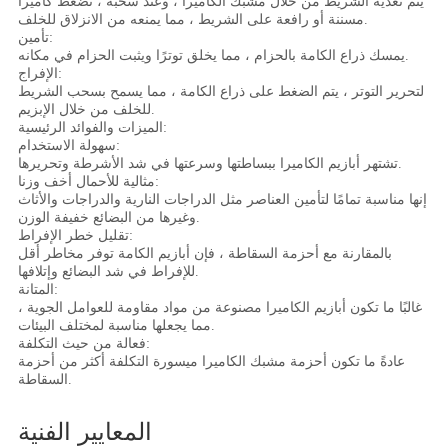
يتم تغذية الشريط من خلال مشبك الكاميرا ، وعند سحبه ، تضغط كاميرا
مسننة أو رافعة على الشريط ، مما يمنعه من الانزلاق للخلف.
تأمين:
يمسك ذراع الكامة بالحزام ، مما يخلق توترًا ويثبت الحزام في مكانه.
الإفراج:
لتحرير التوتر ، يتم الضغط على ذراع الكامة ، مما يسمح بسحب الشريط
للخلف من خلال الإبزيم.
الميزات والفوائد الرئيسية:
سهولة الاستخدام:
تشتهر أبازيم الكاميرا ببساطتها وسرعتها في شد الأشرطة وتحريرها.
مثالية للأحمال أخف وزنا:
إنها مناسبة تمامًا لتأمين العناصر مثل الدراجات النارية والدراجات والأثاث
وغيرها من البضائع خفيفة الوزن.
تقليل خطر الإفراط:
بالمقارنة مع أحزمة السقاطة ، فإن أبازيم الكامة توفر مخاطر أقل
للإفراط في شد البضائع وإتلافها.
المتانة:
غالبًا ما تكون أبازيم الكاميرا مصنوعة من مواد مقاومة للعوامل الجوية ،
مما يجعلها مناسبة لمختلف البيئات.
فعالة من حيث التكلفة:
عادةً ما تكون أحزمة مشبك الكاميرا ميسورة التكلفة أكثر من أحزمة
السقاطة.
المعايير الفنية