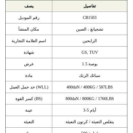
تفاصيل
يصف
CB1503
رقم الموديل
تشجيانغ ، الصين
مكان المنشأ
الرابحين
اسم العلامة التجارية
GS, TUV
شهادة
1.5 بوصة
عرض
سبائك الزنك
مادة
400daN / 400KG / 587LBS
حد حمل العمل (WLL)
800daN / 800KG / 1760LBS
كسر القوة (BS)
3-5 أيام
عينة
يتقلص التعبئة / كرتون التعبئة
التعبئة