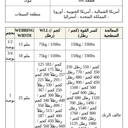
500 قطعة
موك
أمريكا الشمالية ، أمريكا الجنوبية ، أوروبا
منطقة المبيعات
، المملكة المتحدة ، أستراليا
المعالجة
كسر القوة (كجم /
WLL (كجم /
WEBBING
بحجم
السطحية
رطل)
رطل)
WIDTH
1/2
150kg / 330lbs
75kg / 110lbs
13 ملم
بوصة
3/4
150kg / 330lbs
75kg / 110lbs
18 ملم
بوصة
125 كجم / 183
250 كجم / 550 رطل
رطلاً 175 كجم /
350 كجم / 770 رطل
257 رطلاً 200 كجم
400 كجم / 880 رطل
/ 293 رطلاً 225
450 كجم / 990 رطل
كجم / 330 رطلاً
500 كجم / 1100
250 كجم / 367
رطل 600 كجم /
رطلاً 300 كجم /
1
1320 رطل 680 كجم
25 ملم
440 رطلاً 340 كجم
بوصة
/ 1496 رطل 700
/ 499 رطلاً 350
كجم / 1540 رطل
كجم / 513 رطلاً
800 كجم / 1760
جالف الزنك
400 كجم / 587
رطل 900 كجم /
رطلاً 450 كجم /
1980 رطل 1135
660 رطلاً 568 كجم