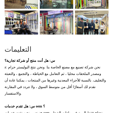
التعليمات
س: هل أنت منتج أو شركة تجارية؟
a: نحن شركة تصنيع مع مصنع الخاصة بنا. ونحن ننتج البوليستر حزام
ومصدر الملحقات محليا ، ثم التعامل مع الخياطة ، والتجمع ، والتعبئة
والتغليف. بالنسبة للأجزاء المعدنية وغيرها من المنتجات ، يمكننا عادة أن
نقدم لك أسعارًا أقل من متوسط السوق ، ولا تتردد في المقارنة
والاستفسار.
س: هل تقدم خدمات oem ؟
ج: نعم ، نحن نقدم خدمات oem. تحتاج فقط إلى توفير ملفات الشعار