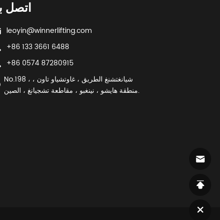
اتصل بن
leoyin@winnerlifting.com
+86 133 3661 6488
+86 0574 87280915
No.198 ، شيانغتشنغ الطريق ، غاوتشياو تاون ،
منطقة هايشو ، نينغبو ، مقاطعة تشجيانغ ، الصين.