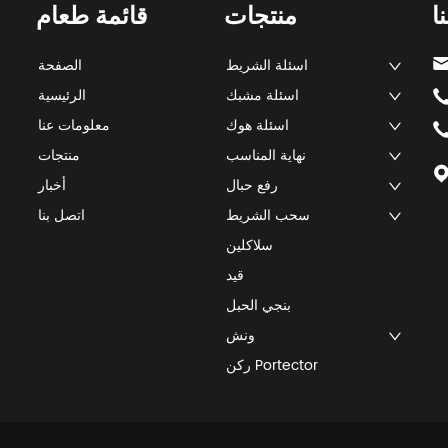
ا
منتجات
قائمة طعام
اسئلة الشريط
الصفحة
اسئلة مشبك
الرئيسية
اسئلة هوك
معلومات عنا
نهاية المناسب
منتجات
رفع حبال
أخبار
سحب الشريط
اتصل بنا
سلاكلين
قيد
بنجي الحبل
ونش
ركن Portector