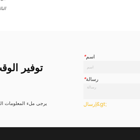
التا
اسم
*
توفير الو
رسالة
*
يرجى ملء المعلومات ال
إرسال&gt;